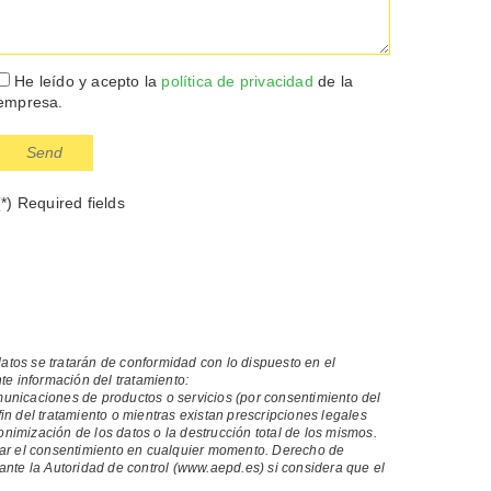
He leído y acepto la
política de privacidad
de la
empresa.
(*) Required fields
atos se tratarán de conformidad con lo dispuesto en el
te información del tratamiento:
omunicaciones de productos o servicios (por consentimiento del
n del tratamiento o mientras existan prescripciones legales
imización de los datos o la destrucción total de los mismos.
rar el consentimiento en cualquier momento. Derecho de
 ante la Autoridad de control (www.aepd.es) si considera que el