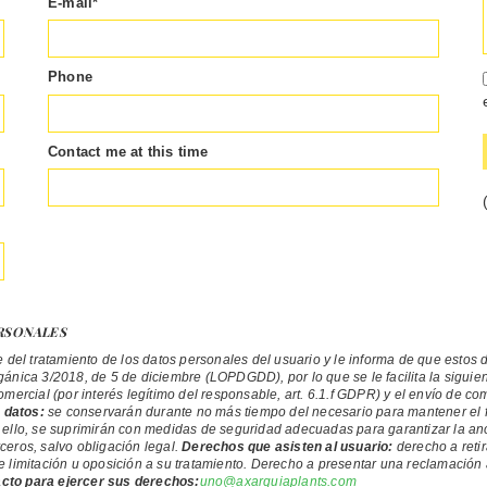
E-mail
*
Phone
Contact me at this time
RSONALES
del tratamiento de los datos personales del usuario y le informa de que estos d
nica 3/2018, de 5 de diciembre (LOPDGDD), por lo que se le facilita la siguien
ercial (por interés legítimo del responsable, art. 6.1.f GDPR) y el envío de c
 datos:
se conservarán durante no más tiempo del necesario para mantener el fi
ello, se suprimirán con medidas de seguridad adecuadas para garantizar la anon
ceros, salvo obligación legal.
Derechos que asisten al usuario:
derecho a reti
 de limitación u oposición a su tratamiento. Derecho a presentar una reclamación
cto para ejercer sus derechos:
uno@axarquiaplants.com