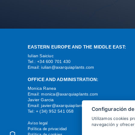
EASTERN EUROPE AND THE MIDDLE EAST:
Iulian Saiciuc
Tel.: +34 600 701 430
Email:
iulian@axarquiaplants.com
OFFICE AND ADMINISTRATION:
Monica Ranea
Email:
monica@axarquiaplants.com
Javier Garcia
Email:
javier@axarquiaplants.com
Configuración de
Tel: + (34) 952 541 058
Utilizamos cookies pr
Aviso legal
navegación y ofrecer
Política de privacidad
Política de cookies